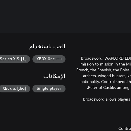
العب باستخدام
Broadsword: WARLORD EDITI
Series X|S
XBOX One
mission to mission in the Mi
French, the Spanish, the Poles 
archers, winged hussars, k
الإمكانات
nationality. Control special 
Single player
إنجازات Xbox
Broadsword allows players t