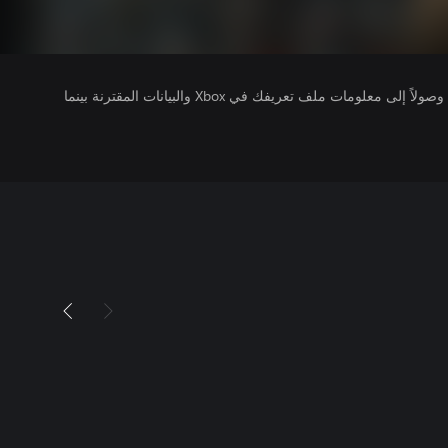
يتلقى ناشرو الألعاب التي تقوم بتشغيلها وصولاً إلى معلومات ملف تعريفك في Xbox والبيانات المقترنة بينما