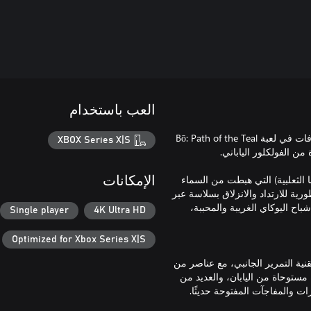
العب باستخدام
انطلق بأناقة وخفة حركة بهلوانية عبر عالم غامض من الأساطير والخرافات في لعبة Bō: Path of the Teal
XBOX Series X|S
ة (زهرة التينتيهانا الثعلبية) التي هبطت من السماء
الإمكانات
سيًا في طقوس قديمة وغامضة. استخدم عصى bō الأسطورية للارتداد والانزلاق بسلاسة عبر
باح اليوكاي الغريبة والمحببة،
Single player
4K Ultra HD
Optimized for Xbox Series X|S
عالمًا متنوعًا ومترابطًا في لعبة منصات الحركة بتقنية 2.5D بتقنية التمرير الجانبي، مع عناصر من
مستوحاة من اليابان، والعديد من