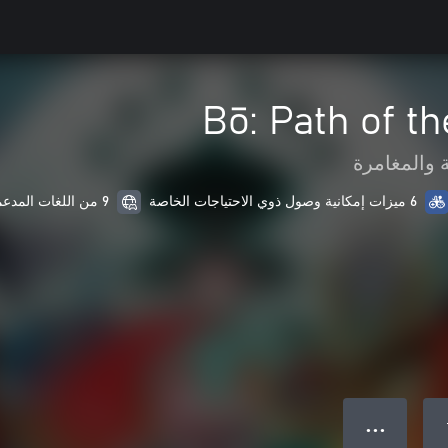
Bō: Path of th
 والمغامرة
6 ميزات إمكانية وصول ذوي الاحتياجات الخاصة
9 من اللغات المدعمة
● ● ●