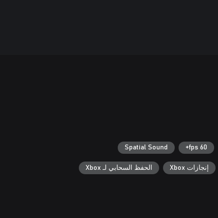
Spatial Sound
60 fps+
إنجازات Xbox
الحفظ السحابي لـ Xbox