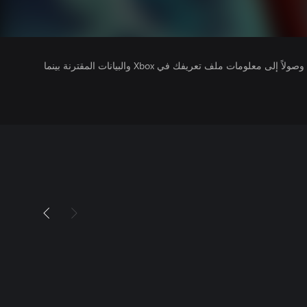
يتلقى ناشرو الألعاب التي تقوم بتشغيلها وصولاً إلى معلومات ملف تعريفك في Xbox والبيانات المقترنة بينما