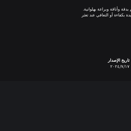
قة وأناقة وبراعة بهلوانية.
B للوصول إلى مناطق جديدة بكفاءة أو التعافي عند تعثر
قم بإعداد وشرب أنواع غير مألوفة من الشاي لإطلاق العنان لقدرات جديدة قوية لعصا Bō المتحولة. اسحق
الأعضاء بمطرقة موتشي، وأطلق العنان لتقنيات الحركة الجديدة مثل Lotus Dash و Grappling Gun،
تاريخ الإصدار
١٧‏/٧‏/٢٠٢٤
كة، حيث يمكن لهؤلاء الحلفاء
اللوحات وشخصية الرسوم التوضيحية المرسومة
ح خارقة للطبيعة من الفولكلور
 تنبض بالحياة من خلال الرسوم
م الجانبية — أو توقف للدردشة