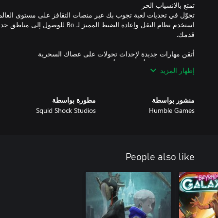
تجوّل في تحديات لعبة تجوب بك عبر منصات التقافز على مستوى العالم بد
استخدم نظام النقل وإعادة الضبط المميز لـ ō
إظهار المزيد
منشور بواسطة
مطورة بواسطة
Squid Shock Studios
Humble Games
يمكن ترقية كل دمية داروما ملونة تكتشفها واستدعاؤها إلى ساحة المعر
استكشف رؤية بتقنية 2.5D نابضة بالحياة تمزج بين جمال 
People also like
انخرط مع مجموعة هائلة من أرواح اليوكاي الغريبة والمحببة (وهي أروا
الياباني) وشخصيات أصلية أخرى مستوحاة من الأسطورة اليابانية، وكلها
المتحركة التقليدية ثنائية الأبعاد المرسومة بيد فنان. ساعدهم في مهامه