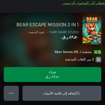
تخطي إلى المحتوى الرئيسي
BEAR ESCAPE MISSION 3 IN 1
YUME GAME STUDIO
•
لعبة المنصة
٤٣٫٥٠ ر.ق.‏
محسّنة لـ Xbox Series X|S
2 من اللغات المدعمة
شراء
٤٣٫٥٠ ر.ق.‏
إضافة إلى قائمة الأمنيات
● ● ●