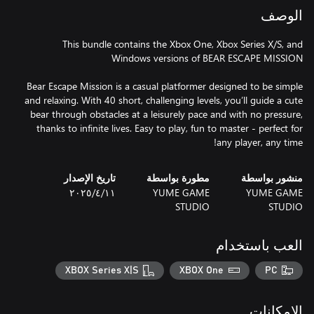
الوصف
This bundle contains the Xbox One, Xbox Series X/S, and
Bear Escape Mission is a casual platformer designed to be simple
and relaxing. With 40 short, challenging levels, you’ll guide a cute
bear through obstacles at a leisurely pace and with no pressure,
thanks to infinite lives. Easy to play, fun to master - perfect for
any player, any time!
منشور بواسطة
مطورة بواسطة
تاريخ الإصدار
YUME GAME
YUME GAME
١١‏/٤‏/٢٠٢٥
STUDIO
STUDIO
العب باستخدام
XBOX Series X|S
XBOX One
PC
الإمكانات