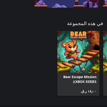
في هذه المجموعة
Bear Escape Mission
(XBOX SERIES)
١٨٫٠٠ ر.ق.‏