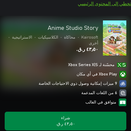
تخطي إلى المحتوى الرئيسي
Anime Studio Story
Kairosoft
•
محاكاة
•
الكلاسيكيات
•
الاستراتيجية
•
أخرى
٤٣٫٥٠ ر.ق.‏
محسّنة لـ Xbox Series X|S
Xbox Play في أي مكان
9 ميزات إمكانية وصول ذوي الاحتياجات الخاصة
6 من اللغات المدعمة
متوافق في الغالب
شراء
٤٣٫٥٠ ر.ق.‏