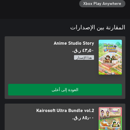
Xbox Play Anywhere
المقارنة بين الإصدارات
Anime Studio Story
٤٣٫٥٠ ر.ق.‏
هذا الإصدار
العودة إلى أعلى
Kairosoft Ultra Bundle vol.2
٨٥٫٠٠ ر.ق.‏