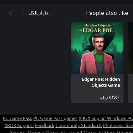
إظهار الكل
People also like
Edgar Poe: Hidden
Objects Game
٤٣٫٥٠ ر.ق.‏
PC Game Pass
PC Game Pass games
XBOX app on Windows PC
XBOX Support
Feedback
Community Standards
Photosensitive
Seizure Warning
Microsoft account
Microsoft Store Support