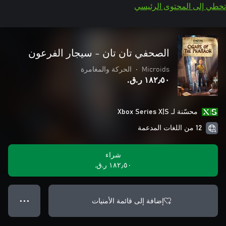
تخطي إلى المحتوى الرئيسي
الصحفي تان تان - سيجار الفرعون
Microids
•
الحركة والمغامرة
١٨٢٫٥٠ ر.ق.‏
محسّنة لـ Xbox Series X|S
12 من اللغات المدعمة
شراء
١٨٢٫٥٠ ر.ق.‏
إضافة إلى قائمة الأمنيات
● ● ●