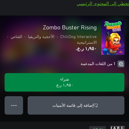
تخطي إلى المحتوى الرئيسي
Zombo Buster Rising
ChiliDog Interactive
•
الأحجية والتريفيا
•
القناص
•
الاستراتيجية
١٫٩٥٠ ر.ع.‏
1 من اللغات المدعمة
شراء
١٫٩٥٠ ر.ع.‏
إضافة إلى قائمة الأمنيات
● ● ●