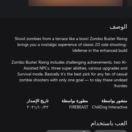
الوصف
Shoot zombies from a terrace like a boss! Zombo Buster Rising
brings you a nostalgic experience of classic 2D side shooting-
Zombo Buster Rising includes challenging achievements, two AI-
Assisted NPCs, three super abilities, various upgrades and
Survival mode. Basically it’s the best pick for any fan of casual
zombie shooters with only one goal — to slay these undead
hordes!
منشور بواسطة
مطورة بواسطة
تاريخ الإصدار
ChiliDog Interactive
FIREBEAST
٢٢‏/١٠‏/٢٠٢١
العب باستخدام