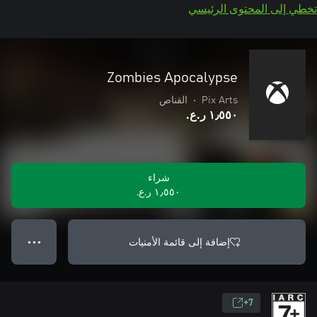
تخطي إلى المحتوى الرئيسي
Zombies Apocalypse
Pix Arts
•
القناص
١٫٥٥٠ ر.ع.‏
شراء
١٫٥٥٠ ر.ع.‏
إضافة إلى قائمة الأمنيات
● ● ●
7+