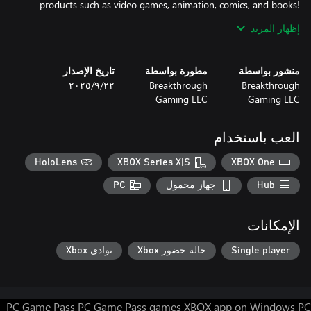
products such as video games, animation, comics, and books!
Learn more about our products at:
إظهار المزيد
http://www.BreakthroughGaming.com
منشور بواسطة
مطورة بواسطة
تاريخ الإصدار
Breakthrough
Breakthrough
٢٢‏/٩‏/٢٠٢٥
Gaming LLC
Gaming LLC
العب باستخدام
HoloLens
XBOX Series X|S
XBOX One
Hub
جهاز محمول
PC
الإمكانات
Single player
حالة حضور Xbox
نوادي Xbox
PC Game Pass
PC Game Pass games
XBOX app on Windows PC