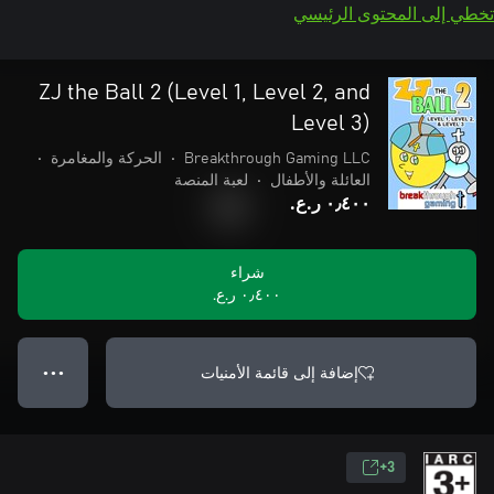
تخطي إلى المحتوى الرئيسي
ZJ the Ball 2 (Level 1, Level 2, and
Level 3)
Breakthrough Gaming LLC
•
الحركة والمغامرة
•
العائلة والأطفال
•
لعبة المنصة
٠٫٤٠٠ ر.ع.‏
شراء
٠٫٤٠٠ ر.ع.‏
إضافة إلى قائمة الأمنيات
● ● ●
3+