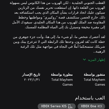
القطب الجنوبي الجليدية - لكن الهروب من هذا الكابوس ليس بسهولة
الهروب من القلعة ذاتها. إن استطعت تحرير نفسك من الزنازين
سيكون عليك اتخاذ قرارات بشأن المكان الذي يجب استكشافه بعد
ذلك. خارج الحصن ستكتشف قصة "روكبيري" ومواطنيها وخطط
المقاومة ضد الملك للهروب من هذا المكان الجليدي. سيقودك الأمل
لقد أحضرك شخص ما، أو شيء ما، إلى هنا، وأنت جزء جوهري من
خطة كانت تُعَد لقرون. وحدها تلك الرابطة التي لا تتزعزع بينك وبين
شريكك ستمنحكما أملًا في النجاة في مواجهة مثل تلك الرغبة
إظهار المزيد
ملحوظة: هذه اللعبة تعاونية فهي تلعب فقط بلاعبين، كما تطلب أن
منشور بواسطة
مطورة بواسطة
تاريخ الإصدار
Total Mayhem
Total Mayhem
٣١‏/١‏/٢٠٢٣
لا تنس التحقق من الإدخالات الأخرى في السلسلة: We Were Here,
Games
Games
We Were Here Too, We Were Here Together, We Were Here
Forever, & We Were Here Expeditions: The FriendShip!
العب باستخدام
XBOX Series X|S
XBOX One