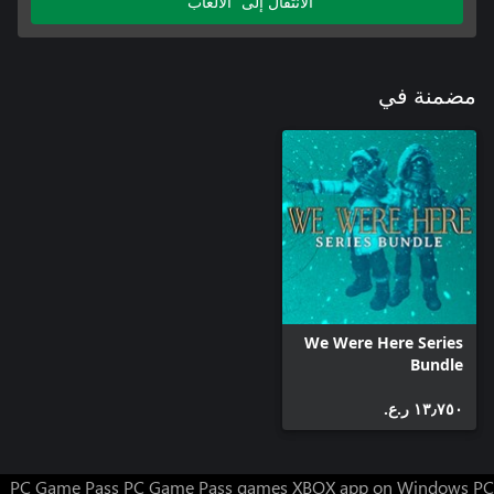
الانتقال إلى "الألعاب"
مضمنة في
We Were Here Series
Bundle
١٣٫٧٥٠ ر.ع.‏
PC Game Pass
PC Game Pass games
XBOX app on Windows PC