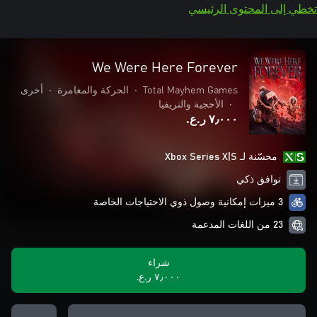
تخطي إلى المحتوى الرئيسي
We Were Here Forever
Total Mayhem Games
•
الحركة والمغامرة
•
أخرى
•
الأحجية والتريفيا
٧٫٠٠٠ ر.ع.‏
محسّنة لـ Xbox Series X|S
توافق ذكي
3 ميزات إمكانية وصول ذوي الاحتياجات الخاصة
23 من اللغات المدعمة
شراء
٧٫٠٠٠ ر.ع.‏