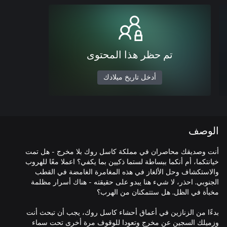
تم حظر هذا المحتوى
أدخل تاريخ ميلادك
الوصف
أنت وصديقك محاصران في مملكة كاسل روك بلا مخرج - هل تمت
خيانتكما، أم أنكما ببساطة لستما ذكيين بما يكفي؟ اعملا معًا للهروب
والاستكشاف وحل الألغاز في هذه المغامرة الغامضة في القطب
الجنوبي. احذر، لا شيء هنا يبدو على حقيقته - هناك أسرار مظلمة
بدءًا من الزنازين في أعماق أحشاء كاسل روك، يجب أن تبحث أنت
وزميلك السجين عن مخرج وتعودا للوقوف مرة أخرى تحت سماء