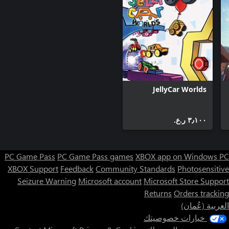
JellyCar Worlds
٣٫١٠٠ ر.ع.‏
PC Game Pass
PC Game Pass games
XBOX app on Windows PC
XBOX Support
Feedback
Community Standards
Photosensitive
Seizure Warning
Microsoft account
Microsoft Store Support
Returns
Orders tracking
العربية (عُمان)
خيارات خصوصيتك