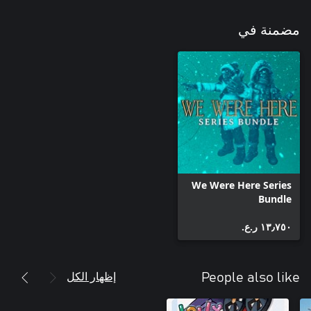
مضمنة في
We Were Here Series
Bundle
١٣٫٧٥٠ ر.ع.‏
إظهار الكل
People also like