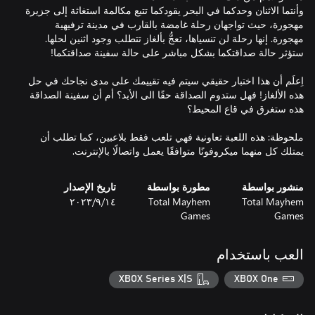
وأنتما الاثنان وحدكما في البحر يقودكما تتبع مكالمة استغاثة إلى جزيرة
مهجورة، حيث تواجهان رحلة غامضة بالقارب في مدينة ترفيهية
مهجورة. إنها رحلة لن تنسياها، تعجُّ بألغاز تتطلب وجود اثنين لحلها.
اِعلَم أن هذا اختبار حقيقي سيتم فيه تقييمك على مدى نجاحك في حل
هذه الألغاز! فهل ستدوم الصداقة حقًا الى الأبد؟ أم أن سفينة الصداقة
ملحوظة: هذه اللعبة تعاونية فهي تلعب فقط بلاعبين، كما تطلب أن
يمتلك كل منهما ميكروفونًا متوافقًا يعمل واتصالًا بالإنترنت.
منشور بواسطة
مطورة بواسطة
تاريخ الإصدار
Total Mayhem
Total Mayhem
١٤‏/٩‏/٢٠٢٣
Games
Games
العب باستخدام
XBOX Series X|S
XBOX One