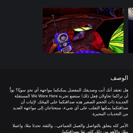
الوصف
هل تعتقد أنك أنت وصديقك المفضل يمكنكما مواجهة أي تحدٍ سويًا؟ نودُّ
أن نراكما تحاولان فِعل ذلك! ستضع تجربة We Were Here المستقلة
الجديدة ذات الحجم الصغير هذه صداقتكما على المِحَك. لإثبات أن
صداقتكما يمكنها التغلب على أي شيء، ستحتاجان إلى مواجهة العديد
الأمر كله يتعلق بالتواصل والعمل الجماعي… والثقة. تحدثا معًا، واعملا