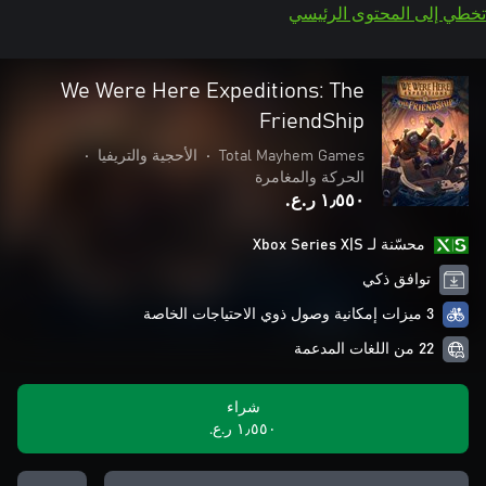
تخطي إلى المحتوى الرئيسي
We Were Here Expeditions: The
FriendShip
Total Mayhem Games
•
الأحجية والتريفيا
•
الحركة والمغامرة
١٫٥٥٠ ر.ع.‏
محسّنة لـ Xbox Series X|S
توافق ذكي
3 ميزات إمكانية وصول ذوي الاحتياجات الخاصة
22 من اللغات المدعمة
شراء
١٫٥٥٠ ر.ع.‏