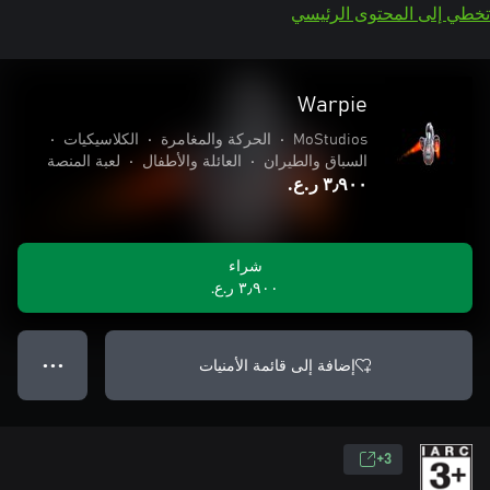
تخطي إلى المحتوى الرئيسي
Warpie
MoStudios
•
الحركة والمغامرة
•
الكلاسيكيات
•
السباق والطيران
•
العائلة والأطفال
•
لعبة المنصة
٣٫٩٠٠ ر.ع.‏
شراء
٣٫٩٠٠ ر.ع.‏
إضافة إلى قائمة الأمنيات
● ● ●
3+