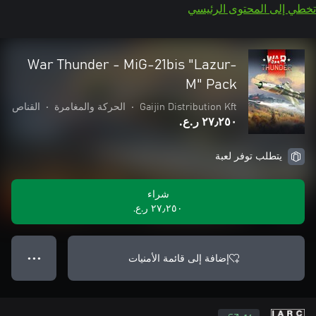
تخطي إلى المحتوى الرئيسي
War Thunder - MiG-21bis "Lazur-
M" Pack
Gaijin Distribution Kft
•
الحركة والمغامرة
•
القناص
٢٧٫٢٥٠ ر.ع.‏
يتطلب توفر لعبة
شراء
٢٧٫٢٥٠ ر.ع.‏
إضافة إلى قائمة الأمنيات
● ● ●