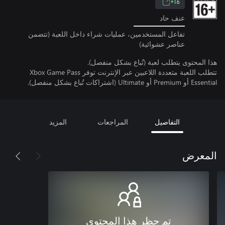
16+
عنف حاد
تفاعل المستخدمين، عمليات شراء داخل اللعبة (تتضمن
عناصر عشوائية)
هذا المحتوى يتطلب لعبة (تُباع بشكل منفصل).
تتطلب اللعبة متعددة اللاعبين عبر الإنترنت توفر Xbox Game Pass
Essential أو Premium أو Ultimate (اشتراكات تُباع بشكل منفصل).
التفاصيل
المراجعات
المزيد
المعرض
تم حظر هذا المحتوى