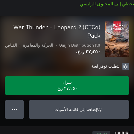
تخطي إلى المحتوى الرئيسي
War Thunder - Leopard 2 (OTCo)
Pack
Gaijin Distribution Kft
•
الحركة والمغامرة
•
القناص
٢٧٫٢٥٠ ر.ع.‏
يتطلب توفر لعبة
شراء
٢٧٫٢٥٠ ر.ع.‏
إضافة إلى قائمة الأمنيات
● ● ●