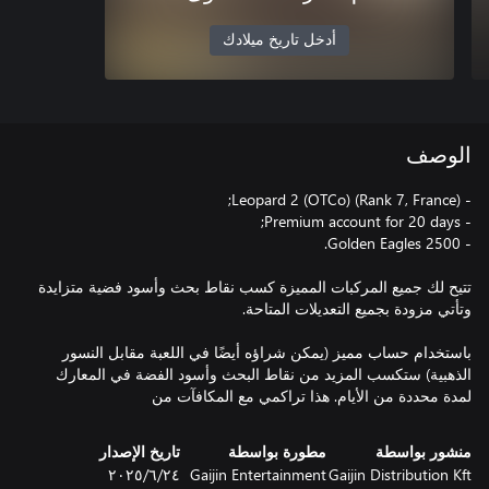
أدخل تاريخ ميلادك
الوصف
تتيح لك جميع المركبات المميزة كسب نقاط بحث وأسود فضية متزايدة
باستخدام حساب مميز (يمكن شراؤه أيضًا في اللعبة مقابل النسور
الذهبية) ستكسب المزيد من نقاط البحث وأسود الفضة في المعارك
لمدة محددة من الأيام. هذا تراكمي مع المكافآت من
منشور بواسطة
مطورة بواسطة
تاريخ الإصدار
Gaijin Distribution Kft
Gaijin Entertainment
٢٤‏/٦‏/٢٠٢٥