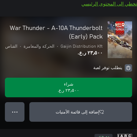
تخطي إلى المحتوى الرئيسي
War Thunder - A-10A Thunderbolt
(Early) Pack
Gaijin Distribution Kft
•
الحركة والمغامرة
•
القناص
٢٣٫٥٠٠ ر.ع.‏
يتطلب توفر لعبة
شراء
٢٣٫٥٠٠ ر.ع.‏
إضافة إلى قائمة الأمنيات
● ● ●