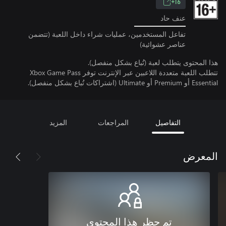
16+
عنف حاد
تفاعل المستخدمين، عمليات شراء داخل اللعبة (تتضمن
عناصر عشوائية)
هذا المحتوى يتطلب لعبة (تُباع بشكل منفصل).
تتطلب اللعبة متعددة اللاعبين عبر الإنترنت توفر Xbox Game Pass
Essential أو Premium أو Ultimate (اشتراكات تُباع بشكل منفصل).
التفاصيل
المراجعات
المزيد
المعرض
تم حظر هذا المحتوى