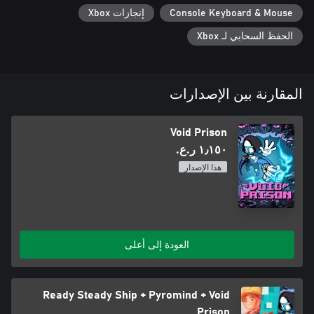
Console Keyboard & Mouse
إنجازات Xbox
الحفظ السحابي لـ Xbox
المقارنة بين الإصدارات
Void Prison
١٫١٥٠ ر.ع.‏
هذا الإصدار
العودة إلى أعلى
Ready Steady Ship + Pyromind + Void
Prison