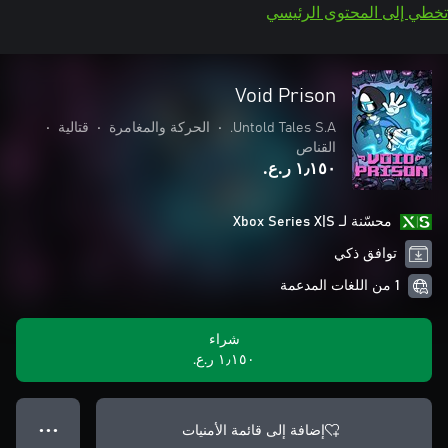
تخطي إلى المحتوى الرئيسي
Void Prison
Untold Tales S.A.
•
الحركة والمغامرة
•
قتالية
•
القناص
١٫١٥٠ ر.ع.‏
محسّنة لـ Xbox Series X|S
توافق ذكي
1 من اللغات المدعمة
شراء
١٫١٥٠ ر.ع.‏
إضافة إلى قائمة الأمنيات
● ● ●