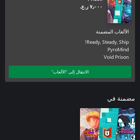
٧٫٠٠٠ ر.ع.‏
الألعاب المضمنة
Ready, Steady, Ship!
PyroMind
Void Prison
الانتقال إلى "الألعاب"
مضمنة في