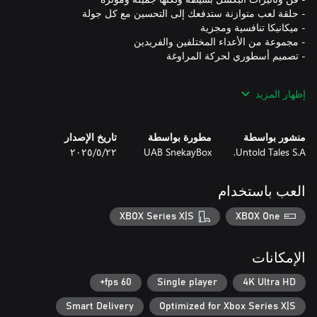
إظهار المزيد
من خلال فتح الإنجازات، ستفتح أيضًا العديد من التعزيزات التي ستتيح
لك التقدم في اللعبة والارتقاء في قوائم المتصدرين العالمية. ستتمكن
أيضًا من فتح المظاهر التي ستجعلك تبدو أكثر روعة.
منشور بواسطة
مطورة بواسطة
تاريخ الإصدار
Untold Tales S.A.
UAB SnekayBox
٢٢‏/٥‏/٢٠٢٥
العب باستخدام
XBOX Series X|S
XBOX One
الإمكانات
60 fps+
Single player
4K Ultra HD
Smart Delivery
Optimized for Xbox Series X|S