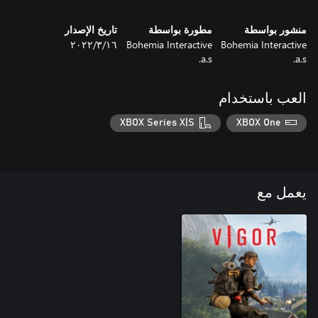
منشور بواسطة
مطورة بواسطة
تاريخ الإصدار
Bohemia Interactive
Bohemia Interactive
١٦‏/٣‏/٢٠٢٢
a.s.
a.s.
العب باستخدام
XBOX Series X|S
XBOX One
يعمل مع