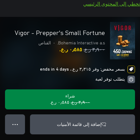
تخطي إلى المحتوى الرئيسي
Vigor - Prepper's Small Fortune
Bohemia Interactive a.s.
•
القناص
٣٫٩٠٠ ر.ع.‏
٠٫٥٨٥ ر.ع.‏
بسعر مخفض: وفر ٣٫٣١٥ ر.ع.‏، ends in 4 days
يتطلب توفر لعبة
شراء
٣٫٩٠٠ ر.ع.‏
٠٫٥٨٥ ر.ع.‏
إضافة إلى قائمة الأمنيات
● ● ●