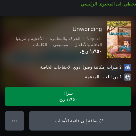
تخطي إلى المحتوى الرئيسي
Unwording
Nejcraft
•
الحركة والمغامرة
•
الأحجية والتريفيا
•
العائلة والأطفال
•
موسيقى
•
الكلمات
١٫٩٥٠ ر.ع.‏
2 ميزات إمكانية وصول ذوي الاحتياجات الخاصة
1 من اللغات المدعمة
شراء
١٫٩٥٠ ر.ع.‏
إضافة إلى قائمة الأمنيات
● ● ●