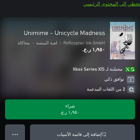
تخطي إلى المحتوى الرئيسي
Unimime - Unicycle Madness
Roflcopter Ink GmbH
•
لعبة المنصة
•
محاكاة
١٫٩٥٠ ر.ع.‏
محسّنة لـ Xbox Series X|S
توافق ذكي
2 من اللغات المدعمة
شراء
١٫٩٥٠ ر.ع.‏
إضافة إلى قائمة الأمنيات
● ● ●