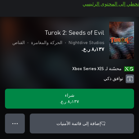
تخطي إلى المحتوى الرئيسي
Turok 2: Seeds of Evil
Nightdive Studios
•
الحركة والمغامرة
•
القناص
٨٫١٣٧ ر.ع.‏
محسّنة لـ Xbox Series X|S
توافق ذكي
شراء
٨٫١٣٧ ر.ع.‏
إضافة إلى قائمة الأمنيات
● ● ●