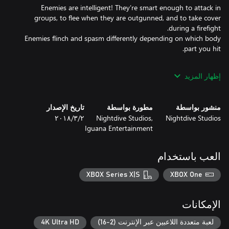
Enemies are intelligent! They’re smart enough to attack in
groups, to flee when they are outgunned, and to take cover
Enemies flinch and spasm differently depending on which body
إظهار المزيد
Conquer 6 engrossing Quest Levels including the Port of Adia,
منشور بواسطة
مطورة بواسطة
تاريخ الإصدار
Nightdive Studios
Nightdive Studios,
٢‏/٣‏/٢٠١٨
Iguana Entertainment
Send brains flying with the skull-drilling Cerebral Bore, a fan
العب باستخدام
XBOX Series X|S
XBOX One
The new Multiplayer mode lets you battle with your friends.
Using the best levels, weapons, and visuals from both the PC and
Nintendo 64 versions, players will encounter a fun and visceral
الإمكانات
Players can also choose between a few skins for their character in
لعبة متعددة اللاعبين عبر الإنترنت (2-16)
4K Ultra HD