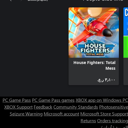
House Fighters: Total
Mess
٣٫١٠٠ ر.ع.‏
PC Game Pass
PC Game Pass games
XBOX app on Windows PC
XBOX Support
Feedback
Community Standards
Photosensitive
Seizure Warning
Microsoft account
Microsoft Store Support
Returns
Orders tracking
العربية (عُمان)