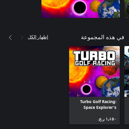
إظهار الكل
في هذه المجموعة
Turbo Golf Racing:
Space Explorer's
Galactic Ball Set
١٫١٥٠ ر.ع.‏