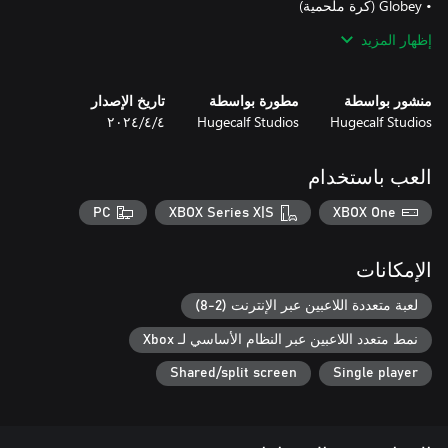
إظهار المزيد
• Red Planet (كرة نادرة)
منشور بواسطة
مطورة بواسطة
تاريخ الإصدار
Hugecalf Studios
Hugecalf Studios
٤‏/٤‏/٢٠٢٤
العب باستخدام
PC
XBOX Series X|S
XBOX One
الإمكانات
لعبة متعددة اللاعبين عبر الإنترنت (2-8)
نمط متعدد اللاعبين عبر النظام الأساسي لـ Xbox
Shared/split screen
Single player