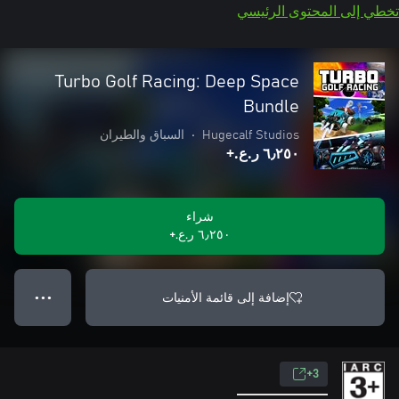
تخطي إلى المحتوى الرئيسي
Turbo Golf Racing: Deep Space
Bundle
Hugecalf Studios
•
السباق والطيران
٦٫٢٥٠ ر.ع.‏+
شراء
٦٫٢٥٠ ر.ع.‏+
إضافة إلى قائمة الأمنيات
● ● ●
3+