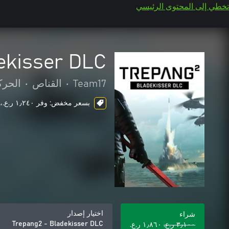
تخطي إلى المحتوى الرئيسي
ekisser DLC
Team17
•
القناص
•
الحرك
بسعر مخفض: وفر ١٫٢٤٠ ر.ع.‏، ends in 5 days
اختيار إصدار
شراء
Trepang2 - Bladekisser DLC
٣٫١٠٠ ر.ع.‏
١٫٨٦٠ ر.ع.‏