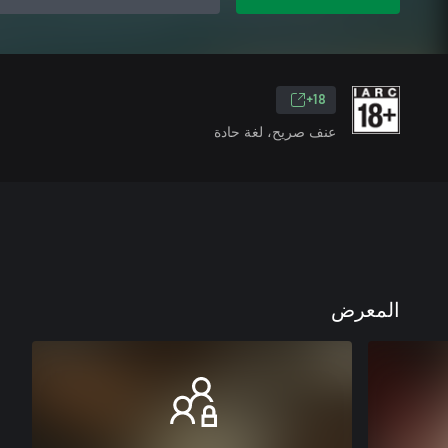
18+
عنف صريح، لغة حادة
المعرض