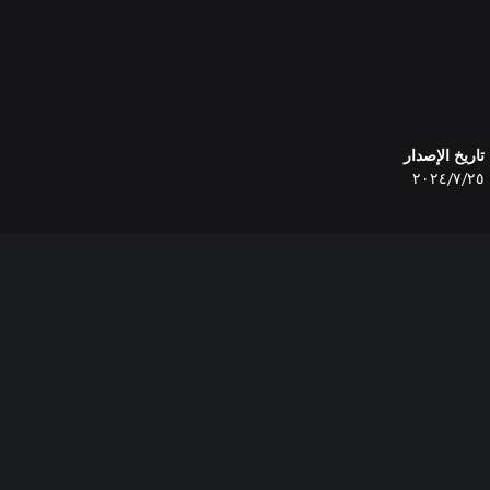
تاريخ الإصدار
٢٥‏/٧‏/٢٠٢٤