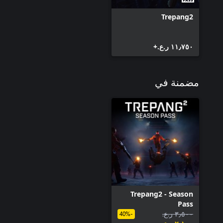
Trepang2
١١٫٧٥٠ ر.ع.‏+
مضمنة في
Trepang2 - Season
Pass
٣٫٥٠٠ ر.ع.‏
-40%