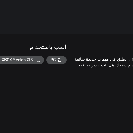
العب باستخدام
أطلق النار وشق طريقك متجاوزًا الأعداء مع Trepang2 Bladekisser DLC. انطلق في مهمات جديدة شائقة
XBOX Series X|S
PC
م سيفك. هل أنت جدير بما فيه