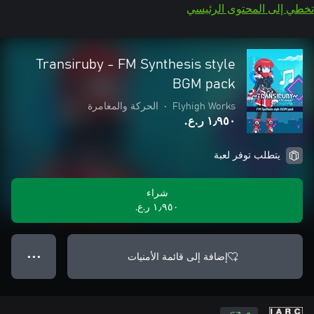
تخطي إلى المحتوى الرئيسي
Transiruby - FM Synthesis style
BGM pack
Flyhigh Works
•
الحركة والمغامرة
١٫٩٥٠ ر.ع.‏
يتطلب توفر لعبة
شراء
١٫٩٥٠ ر.ع.‏
إضافة إلى قائمة الأمنيات
● ● ●