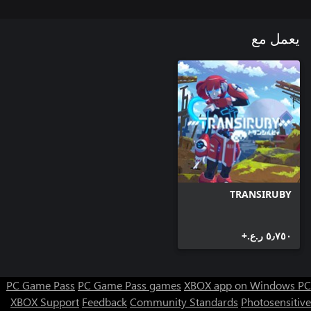
يعمل مع
TRANSIRUBY
٥٫٧٥٠ ر.ع.‏+
PC Game Pass
PC Game Pass games
XBOX app on Windows PC
XBOX Support
Feedback
Community Standards
Photosensitive