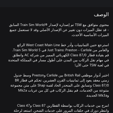
الوصف
محتوى متوافق مع TSW تم إصداره لإصدار ®Train Sim World السابق
- قد تظل الميزات دون تغيير عن الإصدار الأصلي وقد لا تستعمل جميع
استرجع حنين الثمانينيات وأدر خط West Coast Main Line الرائع
والغامر من Just Trains: Preston - Carlisle في Train Sim World 5.
قم بقيادة قطار Class 87/0 الكهربائي المميز من شركة AC وانطلق
في مهام نقل الركاب بين المدن على أطول مسار في المملكة المتحدة
اختبر أدوار موظفي British Rail بين Carlisle وPreston وسط جدول
زمني معقد يعود إلى ثمانينيات القرن العشرين. تحكم في قطار BR
Class 87/0 وتسابق على المنحدر الحاد لقمة Shap على متن مجموعة
متنوعة من الخدمات. قم بنقل الركاب في كل من عربات Mk2a
امزج بين خدمات الركاب بواسطة القطارين Class 87 وClass 47
وانتظر دورك في حلقات المرور على خدمات الشحن. استعد لرحلة