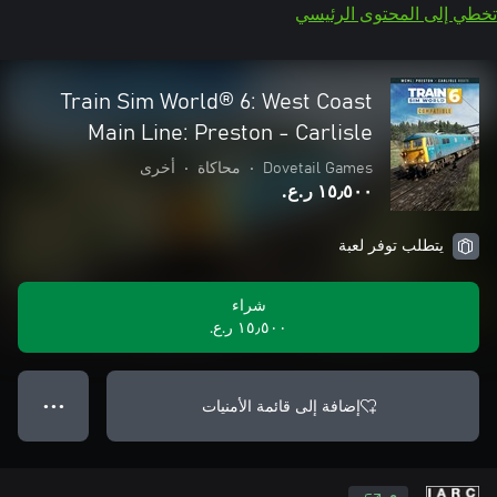
تخطي إلى المحتوى الرئيسي
Train Sim World® 6: West Coast
Main Line: Preston - Carlisle
Dovetail Games
•
محاكاة
•
أخرى
١٥٫٥٠٠ ر.ع.‏
يتطلب توفر لعبة
شراء
١٥٫٥٠٠ ر.ع.‏
إضافة إلى قائمة الأمنيات
● ● ●