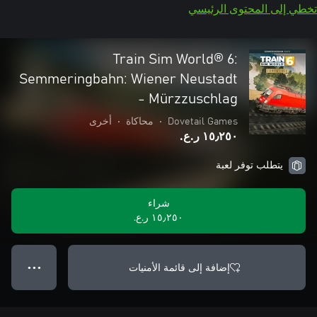
تخطي إلى المحتوى الرئيسي
Train Sim World® 6:
Semmeringbahn: Wiener Neustadt
- Mürzzuschlag
Dovetail Games
•
محاكاة
•
أخرى
١٥٫٢٥٠ ر.ع.‏
يتطلب توفر لعبة
شراء
١٥٫٢٥٠ ر.ع.‏
إضافة إلى قائمة الأمنيات
● ● ●