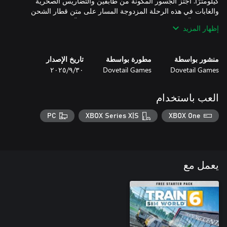
كيلومترًا. اجتز الجسور المكونة من طابقين والتضاريس الصخرية
والغابات في هذه الرحلة المزدوجة المسار على متن قطار الشحن
ÖBB 1116 وقطار المسافرين الإقليمي ÖBB 4024.
إظهار المزيد
منشور بواسطة
مطورة بواسطة
تاريخ الإصدار
Dovetail Games
Dovetail Games
٣٠‏/٩‏/٢٠٢٥
العب باستخدام
PC
XBOX Series X|S
XBOX One
يعمل مع