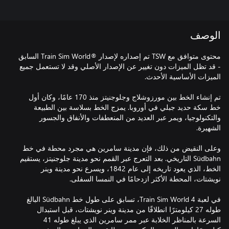
الوصف
محتوى متوافق مع TSW تم إصداره لإصدار ®Train Sim World السابق
- قد تظل الميزات دون تغيير عن الإصدار الأصلي وقد لا تستعمل جميع
تم إنشاء الخط بين مورزوشلاج وجلوجنيتز منذ 170 عامًا، وكان أول
خط سكة حديد جبلي في أوروبا. يمزج الخط بسلاسة بين الطبيعة
والتكنولوجيا، ويمر عبر العديد من المنعطفات والأنفاق والجسور
وعلى النقيض من ذلك، فإن مدينة سامرين هي مجرد محطة في خط
Südbahn التاريخي. بعد التعرج عبر القمم نحو مدينة جلوجنيتز، يستقيم
الخط، الذي يعود تاريخه إلى عام 1842، ويسرع نحو مدينة وينر
في لعبة Train Sim World 4، تسابق على طول خط Südbahn البالغ
طوله 27 كيلومترًا انطلاقًا من مدينة وينر نويشتات، قبل استبدال
السرعة بالمناظر الخلابة عبر ممر سامرين الذي يبلغ طوله 41