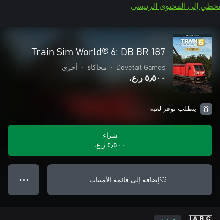
تخطي إلى المحتوى الرئيسي
Train Sim World® 6: DB BR 187
Dovetail Games
•
محاكاة
•
أخرى
٥٫٥٠٠ ر.ع.‏
يتطلب توفر لعبة
شراء
٥٫٥٠٠ ر.ع.‏
إضافة إلى قائمة الأمنيات
● ● ●