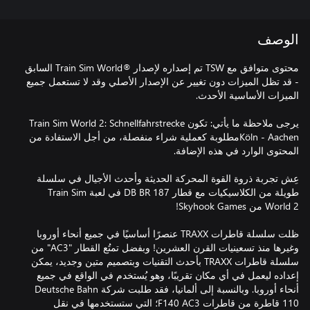
الوصف
محتوى متوافق مع TSW تم إصداره لإصدار ®Train Sim World السابق
- قد تظل الميزات دون تغيير عن الإصدار الأصلي وقد لا تستعمل جميع
يرجى ملاحظة ما يأتي: تكون Train Sim World 2: Schnellfahrstrecke
Köln - Aachenمطلوبة كعملية شراء منفصلة، من أجل الاستفادة من
عِش تجربة ذروة القوة المحركة الحديثة وأحدث الأجيال في سلسلة
طويلة من الكلاسيكيات مع قطار DB BR 187 في لعبة Train Sim
ظلت سلسلة قاطرات TRAXX عنصرًا أساسيًا في جميع أنحاء أوروبا
وغيرها منذ تسعينيات القرن العشرين! وبفضل تمتُع القطار "AC3" من
سلسلة قاطرات TRAXX بأحدث التقنيات وبتصميم متين وجديد، يمكن
إعداده ليعمل في أي مكان تقريبًا، وهو يُستخدم في الواقع في جميع
أنحاء أوروبا. وبالنسبة إلى ألمانيا، فقد طلبت شركة Deutsche Bahn
110 قاطرة من قاطرات F140 AC3؛ التي ستستخدمها في نقل