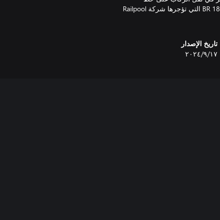
Dresden S-Bahn S3 بالقاطرة DB BR 143. انقل البضائع مع قاطرة BR 185.2 التي تؤجرها شركة Railpool
تاريخ الإصدار
١٧‏/٩‏/٢٠٢٤