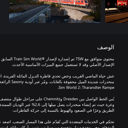
الوصف
محتوى متوافق مع TSW
بُني الخط الواصل بين Dresden وChemnitz 
المذهلة، وهي وحدة ديزل متعددة من سيارتين تتميز بأركان مائلة. اس