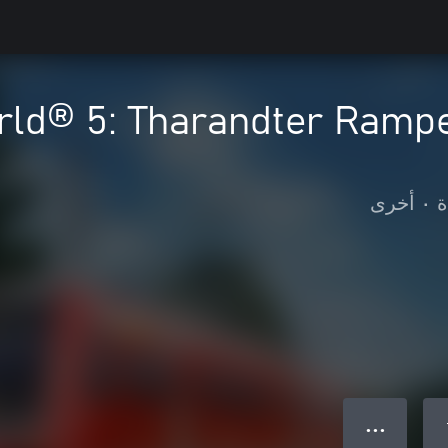
rld® 5: Tharandter Rampe
ة
•
أخرى
● ● ●