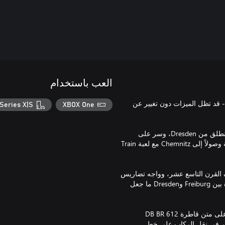
العب باستخدام
 تم إصداره لإصدار ®Train Sim World السابق - قد تظل الميزات دون تغيير عن
Series X|S
XBOX One
عش حياة الماضي القريب وخض تحدي قاطرة الديزل المائلة الفريدة. انطلق من Dresden، وسر على
منحدرات شديدة الميل محفوفة بالغابات. ومُر عبر أودية Saxony الرائعة وصولاً إلى Chemnitz مع لعبة Train
على مراحل طوال منتصف القرن التاسع عشر، وواجه تضاريس
وعرة حيث تم إنشاء منحدرات يصل ميلها إلى 2,6% عبر الوديان الممتدة بين Freiburg وDresden ما جعل
تحكم في الخدمات المتعددة التي تُقدّم على هذا المسار الصعب. اصعد على متن قاطرة DB BR 612
تمر في نقل الركاب على خط