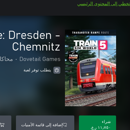
تخطي إلى المحتوى الرئيسي
: Dresden -
Chemnitz
Dovetail Games
•
محاكا
يتطلب توفر لعبة
شراء
إضافة إلى قائمة الأمنيات
١١٫٧٥٠ ر.ع.‏