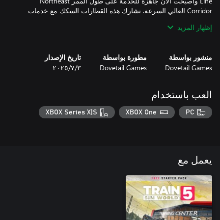
Line وأصبحت الآن جاهزة للخدمة على طول الممر Northeast
Corridor العالي السرعة. تشارك هذه القطارات السكك مع خدمات
Amtrak على طول خط Providence التابع لهيئة النقل في خليج
إظهار المزيد
ماساتشوستس (MBTA)، أو على طول فرع Stoughton الأحادي. تحقق
من التذاكر في وضع Conductor Mode وخض تحديات إضافية في 3
سيناريوهات جديدة.
منشور بواسطة
مطورة بواسطة
تاريخ الإصدار
Dovetail Games
Dovetail Games
٣‏/٧‏/٢٠٢٥
العب باستخدام
XBOX Series X|S
XBOX One
PC
يعمل مع