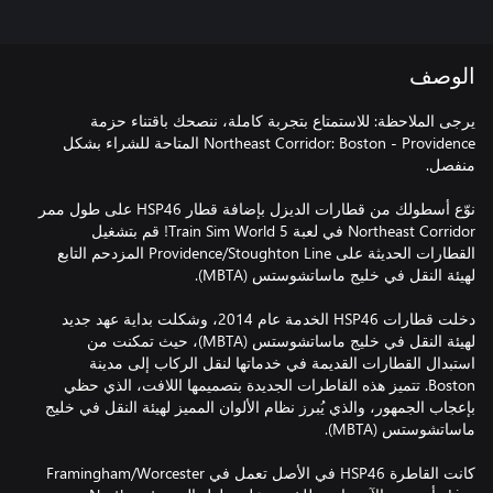
الوصف
يرجى الملاحظة: للاستمتاع بتجربة كاملة، ننصحك باقتناء حزمة
Northeast Corridor: Boston - Providence المتاحة للشراء بشكل
نوّع أسطولك من قطارات الديزل بإضافة قطار HSP46 على طول ممر
Northeast Corridor في لعبة Train Sim World 5! قم بتشغيل
القطارات الحديثة على Providence/Stoughton Line المزدحم التابع
دخلت قطارات HSP46 الخدمة عام 2014، وشكلت بداية عهد جديد
لهيئة النقل في خليج ماساتشوستس (MBTA)، حيث تمكنت من
استبدال القطارات القديمة في خدماتها لنقل الركاب إلى مدينة
Boston. تتميز هذه القاطرات الجديدة بتصميمها اللافت، الذي حظي
بإعجاب الجمهور، والذي يُبرز نظام الألوان المميز لهيئة النقل في خليج
كانت القاطرة HSP46 في الأصل تعمل في Framingham/Worcester