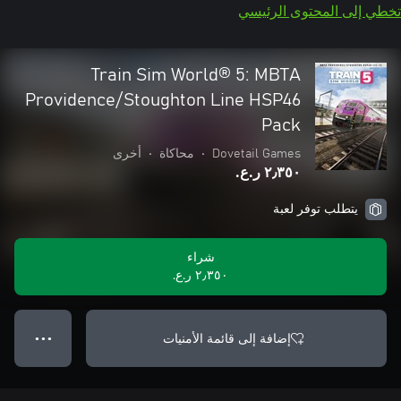
تخطي إلى المحتوى الرئيسي
Train Sim World® 5: MBTA
Providence/Stoughton Line HSP46
Pack
Dovetail Games
•
محاكاة
•
أخرى
٢٫٣٥٠ ر.ع.‏
يتطلب توفر لعبة
شراء
٢٫٣٥٠ ر.ع.‏
إضافة إلى قائمة الأمنيات
● ● ●