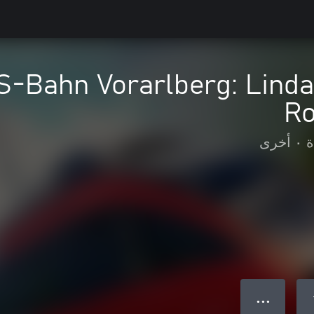
 S-Bahn Vorarlberg: Lind
Ro
ة
•
أخرى
● ● ●