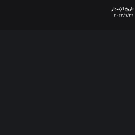
تاريخ الإصدار
٢٦‏/٩‏/٢٠٢٣