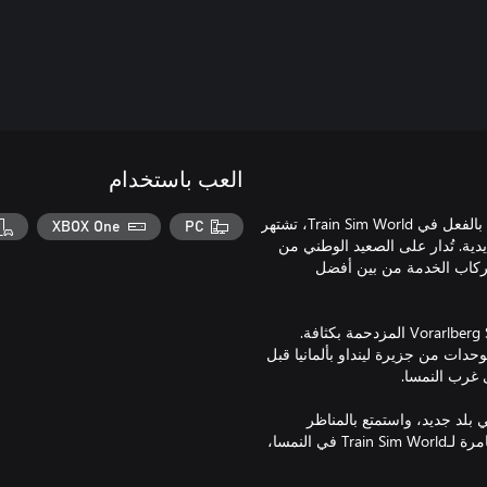
العب باستخدام
النمسا - وهي دولة مجاورة لكل من ألمانيا وسويسرا، وكلاهما موجودان بالفعل في Train Sim World، تشتهر
XBOX One
PC
دية. تُدار على الصعيد الوطني من
ف الركاب الخدمة من بين أفضل
تكثر المناظر الشاطئية والجبلية وأنت على متن خدمة ÖBB في Vorarlberg S-Bahn المزدحمة بكثافة.
ÖBB 4024 Ta الكهربائي متعدّد الوحدات من جزيرة لينداو بألمانيا قبل
بلد جديد، واستمتع بالمناظر
الشاسعة والخلابة للبحيرات المتلألئة والقمم المغطاة بالثلوج مع أول مغامرة لـTrain Sim World في النمسا،