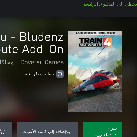
تخطي إلى المحتوى الرئيسي
au - Bludenz
ute Add-On
Dovetail Games
•
محاكا
يتطلب توفر لعبة
شراء
إضافة إلى قائمة الأمنيات
١٤٫٠٠٠ ر.ع.‏