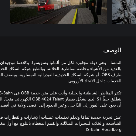
الوصف
بالعديد من الأشياء وخاصة بمناظرها الخلابة، وبالطبع شبكة السكك الحدي
طرف ÖBB، أو شركة السكك الحديدية الفيدرالية النمساوية، ويصن
ينطلق خطّ S1 الذي يشغّل بقطار lent
عش تجربة جديدة تمامًا وتعلم تعقيدات عمليات الإشارات والقطارات في 
S-Bahn Vorarlberg!