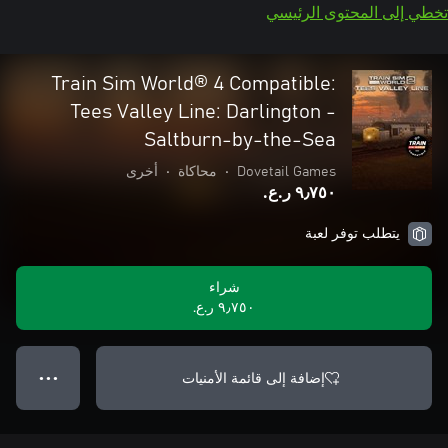
تخطي إلى المحتوى الرئيسي
Train Sim World® 4 Compatible:
Tees Valley Line: Darlington -
Saltburn-by-the-Sea
Dovetail Games
•
محاكاة
•
أخرى
٩٫٧٥٠ ر.ع.‏
يتطلب توفر لعبة
شراء
٩٫٧٥٠ ر.ع.‏
إضافة إلى قائمة الأمنيات
● ● ●