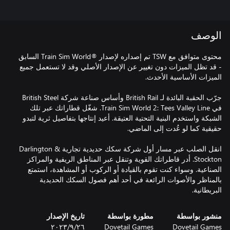
الوصف
محتوى متوافق مع TSW تم إصداره لإصدار ®Train Sim World السابق
- قد تظل الميزات دون تغيير عن الإصدار الأصلي وقد لا تستعمل جميع
جرّب الحقبة البائدة لـ British Rail وأساس صناعة شركة British Steel
في Train Sim World 2: Tees Valley Line. شغّل قطاراتك عبر تلك
الشبكة واستخدم البنية التحتية العتيقة. أعيد إنتاجها بتفاصيل ثرية لتبدو
انقل الصلب عبر مسار أول شركة سكك حديدية تجارية Darlington &
Stockton. أدر قاطراتك القوية وتنقل عبر المناطق الريفية والمراكز
الصناعية. وسواء كنت تقوم بالقيادة أو الركوب أو المشاهدة، استمتع
بالمناظر والأصوات الرائعة في أحد أهم فصول السكك الحديدية
البريطانية.
منشور بواسطة
مطورة بواسطة
تاريخ الإصدار
Dovetail Games
Dovetail Games
٢٦‏/٩‏/٢٠٢٣