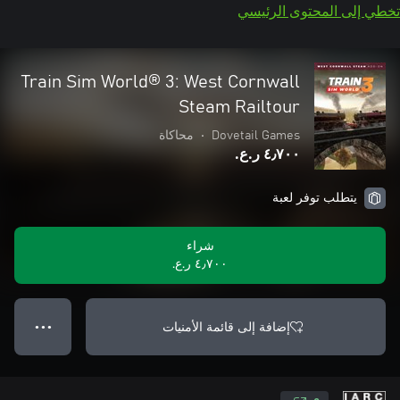
تخطي إلى المحتوى الرئيسي
Train Sim World® 3: West Cornwall
Steam Railtour
Dovetail Games
•
محاكاة
٤٫٧٠٠ ر.ع.‏
يتطلب توفر لعبة
شراء
٤٫٧٠٠ ر.ع.‏
إضافة إلى قائمة الأمنيات
● ● ●