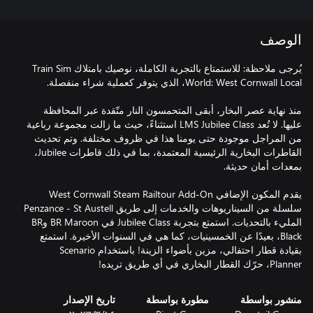
الوصف
يُرجى ملاحظة: للاستمتاع بالتجربة الكاملة، نوصيك بامتلاك Train Sim
منذ نهاية عصر البخار، أبقى المتحمسون النار متّقدة عبر المحافظة
عليها. لا تُعد LMS Jubilee Class استثناءً، حيث ما زالت مجموعة رباعية
من المراجل موجودة حتى يومنا هذا في ظروف مختلفة. وتم تحديث
القاطرات البخارية الرئيسية المعتمدة، بما في ذلك قاطرات Jubilee،
يقدم المكون الإضافي West Cornwall Steam Railtour Add-On
سلسلة من السيناريوهات والخدمات إلى طريق Penzance - St Austell
المليء بالتحديات. استمتع بتجربة Jubilee Class في BR Maroon وBR
Black، بعيدًا عن الخمسينيات، كما هي في السنوات الأخيرة. استمتع
بقيادة قطار احتفالي، مزين بأضواء الزينة! باستخدام Scenario
Planner، حرّك القطار البخاري في أي طريق تريده!
منشور بواسطة
مطورة بواسطة
تاريخ الإصدار