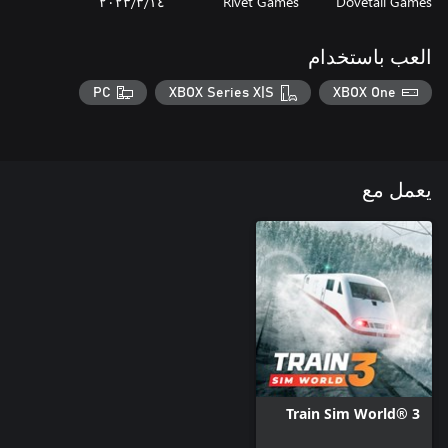
Dovetail Games
Rivet Games
١٤‏/٣‏/٢٠٢٣
العب باستخدام
PC
XBOX Series X|S
XBOX One
يعمل مع
Train Sim World® 3