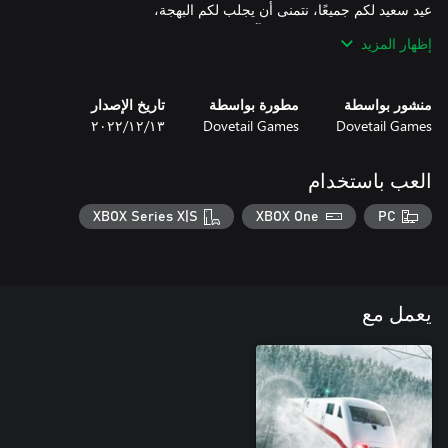
The Holiday Express متوفر الآن للعبة Train Sim World 3!
إظهار المزيد
منشور بواسطة
مطورة بواسطة
تاريخ الإصدار
Dovetail Games
Dovetail Games
١٣‏/١٢‏/٢٠٢٢
العب باستخدام
XBOX Series X|S
XBOX One
PC
يعمل مع