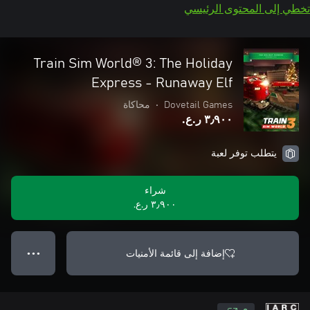
تخطي إلى المحتوى الرئيسي
Train Sim World® 3: The Holiday
Express - Runaway Elf
Dovetail Games
•
محاكاة
٣٫٩٠٠ ر.ع.‏
يتطلب توفر لعبة
شراء
٣٫٩٠٠ ر.ع.‏
إضافة إلى قائمة الأمنيات
● ● ●