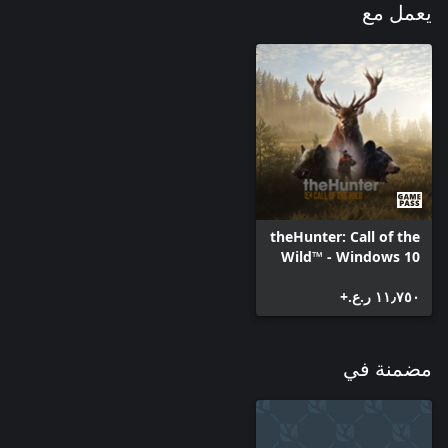
يعمل مع
theHunter: Call of the
Wild™ - Windows 10
١١٫٧٥٠ ر.ع.‏+
مضمنة في