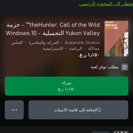
تخطي إلى المحتوى الرئيسي
theHunter: Call of the Wild™ - حزمة
Yukon Valley التجميلية - Windows 10
Avalanche Studios
•
الحركة والمغامرة
•
القناص
•
محاكاة
•
الرياضة
•
الاستراتيجية
١٫١٥٠ ر.ع.‏
يتطلب توفر لعبة
شراء
١٫١٥٠ ر.ع.‏
إضافة إلى قائمة الأمنيات
● ● ●