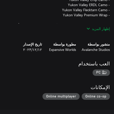
محتويات هذه الحزمة تجميلية فقط ويُمكن تطبيقها على جميع الأسلحة
إظهار المزيد
والخيام والمخابئ في اللعبة. يُمكن معاينتها داخل اللعبة مجانًا قبل
الشراء.
منشور بواسطة
مطورة بواسطة
تاريخ الإصدار
Avalanche Studios
Expansive Worlds
١٢‏/١٢‏/٢٠٢٣
العب باستخدام
PC
الإمكانات
Online multiplayer
Online co-op