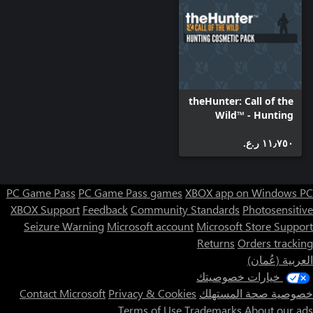
theHunter: Call of the
Wild™ - Hunting
Cosmetic Pack
١١٫٧٥٠ ر.ع.‏
PC Game Pass
PC Game Pass games
XBOX app on Windows PC
XBOX Support
Feedback
Community Standards
Photosensitive
Seizure Warning
Microsoft account
Microsoft Store Support
Returns
Orders tracking
العربية (عُمان)
خيارات خصوصيتك
خصوصية صحة المستهلك
Privacy & Cookies
Contact Microsoft
Terms of Use
Trademarks
About our ads