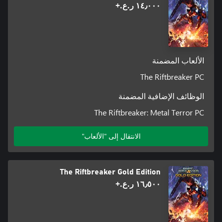
١٤٫٠٠٠ ر.ع.‏+
الألعاب المضمنة
The Riftbreaker PC
الوظائف الإضافية المضمنة
The Riftbreaker: Metal Terror PC
الانتقال إلى "الألعاب"
The Riftbreaker Gold Edition
١٦٫٥٠٠ ر.ع.‏+