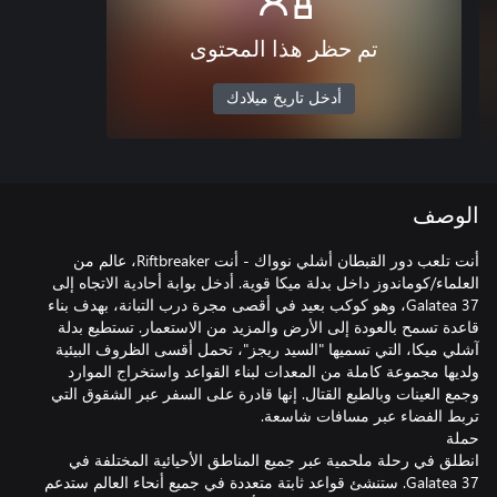
تم حظر هذا المحتوى
أدخل تاريخ ميلادك
الوصف
أنت تلعب دور القبطان أشلي نوواك - أنت Riftbreaker، عالم من
العلماء/كوماندوز داخل بدلة ميكا قوية. أدخل بوابة أحادية الاتجاه إلى
Galatea 37، وهو كوكب بعيد في أقصى مجرة درب التبانة، بهدف بناء
قاعدة تسمح بالعودة إلى الأرض والمزيد من الاستعمار. تستطيع بدلة
آشلي ميكا، التي تسميها "السيد ريجز"، تحمل أقسى الظروف البيئية
ولديها مجموعة كاملة من المعدات لبناء القواعد واستخراج الموارد
وجمع العينات وبالطبع القتال. إنها قادرة على السفر عبر الشقوق التي
انطلق في رحلة ملحمية عبر جميع المناطق الأحيائية المختلفة في
Galatea 37. ستنشئ قواعد ثابتة متعددة في جميع أنحاء العالم ستدعم