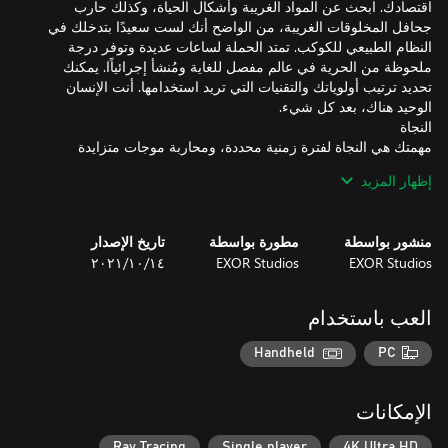
اقتصادك. ابحث عن المواد الغريبة وأشكال الحياة، وكذلك حارب
جحافل المخلوقات الغريبة، من الواضح أنك لست سعيدًا بتدخلك في
النظام الطبيعي للكوكب. تمتد الحملة لساعات عديدة وتوفر درجة
ملحوظة من الحرية في عالم مفصل للغاية ومُنشأ إجرائياًا. يمكنك
تحديد ترتيب أولوياتك والتقنيات التي تريد استخدامها. أنت الإنسان
مهمتك هي النجاة لفترة زمنية محددة، ومحاربة موجات متزايدة
الصعوبة من مخلوقات العدو. يتم اختيار كل مهمة في اللعبة بشكل
إظهار المزيد
إذا لم يكن القتال الشديد من أجل النجاة هو الشيء الذي تفضله،
منشور بواسطة
مطورة بواسطة
تاريخ الإصدار
فجرّب وضع الحفرة الرملية، حيث نمنحك التحكم في اللعبة بأكملها -
EXOR Studios
EXOR Studios
١٤‏/١٠‏/٢٠٢١
مهمتك هي بناء شق في اتجاهين للعودة إلى الأرض. إنه اختراع معقد
العب باستخدام
للغاية ويتطلب كميات هائلة من الطاقة. لن تكون مجمعات الطاقة
الشمسية البسيطة وبضعة أطنان من الفولاذ كافية. ستحتاج إلى بناء
Handheld
PC
سلسلة معقدة من المناجم، والمصافي، ومحطات توليد الطاقة،
الإمكانات
Galatea 37 هو كوكب غير معروف في حزام Sycorax لمجرة درب
التبانة. كشفت الدراسات الاستقصائية عن المسافات الطويلة أنها
Ray Tracing
Single player
4K Ultra HD