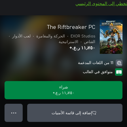
تخطي إلى المحتوى الرئيسي
The Riftbreaker PC
EXOR Studios
•
الحركة والمغامرة
•
لعب الأدوار
•
القناص
•
الاستراتيجية
١١٫٧٥٠ ر.ع.‏+
11 من اللغات المدعمة
متوافق في الغالب
شراء
١١٫٧٥٠ ر.ع.‏+
إضافة إلى قائمة الأمنيات
● ● ●