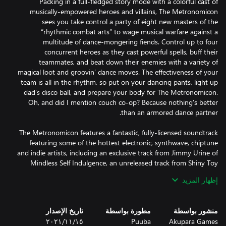
Packing in a full-fledged story mode with a colorful cast of
musically-empowered heroes and villains, The Metronomicon
sees you take control a party of eight new masters of the
“rhythmic combat arts” to wage musical warfare against a
multitude of dance-mongering fiends. Control up to four
concurrent heroes as they cast powerful spells, buff their
teammates, and beat down their enemies with a variety of
magical loot and groovin’ dance moves. The effectiveness of your
team is all in the rhythm, so put on your dancing pants, light up
dad’s disco ball, and prepare your body for The Metronomicon.
Oh, and did I mention couch co-op? Because nothing's better
The Metronomicon features a fantastic, fully-licensed soundtrack
featuring some of the hottest electronic, synthwave, chiptune
and indie artists, including an exclusive track from Jimmy Urine of
Mindless Self Indulgence, an unreleased track from Shiny Toy
Guns, along with tracks from YACHT, Perturbator, J-Punch, Dj
إظهار المزيد
CUTMAN, and many, many more. As much a soundscape as it is
a soundtrack, the music behind The Metronomicon is set to be
every bit as varied and exciting as the gameplay itself.
منشور بواسطة
مطورة بواسطة
تاريخ الإصدار
Akupara Games
Puuba
١٥‏/١١‏/٢٠٢١