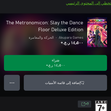
تخطي إلى المحتوى الرئيسي
The Metronomicon: Slay the Dance
Floor Deluxe Edition
Akupara Games
•
الحركة والمغامرة
١٤٫٥٠٠ ر.ع.‏+
شراء
١٤٫٥٠٠ ر.ع.‏+
إضافة إلى قائمة الأمنيات
● ● ●
7+