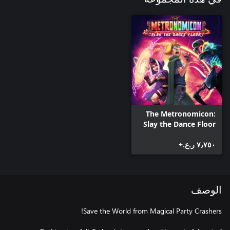
The Metronomicon:
Slay the Dance Floor
٧٫٧٥٠ ر.ع.‏+
الوصف