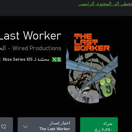
تخطي إلى المحتوى الرئيسي
Last Worker
Wired Productions
•
الح
محسّنة لـ Xbox Series X|S
اختيار إصدار
شراء
The Last Worker
٧٫٧٥٠ ر.ع.‏