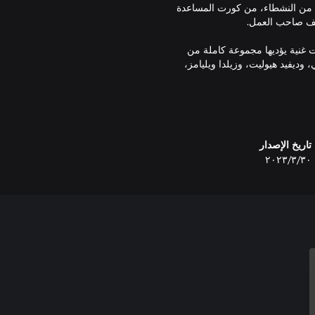
برفقته. ولكن عندما تطلب S.P.E.A.R.‎، مجموعة من النشطاء، من كورت المساعدة
 شخصيات غنية يؤديها مجموعة كاملة من
وديفيد هيوليت، وزيلدا ويليامز،
قصة جديرة بالعرض على الشاشة الكبيرة - عمل مشترك بين الكاتب/المخرج يورج تيتل (من أعماله The
تاريخ الإصدار
White King وRicky Rouse Has a Gun) وأستوديو رواد الواقع الافتراضي Wolf & Wood (من أعمالهم A
٣٠‏/٣‏/٢٠٢٣
قصة زاخرة بالدراما الصادقة والسخرية
هيوليت، وزيلدا ويليامز، وتومي