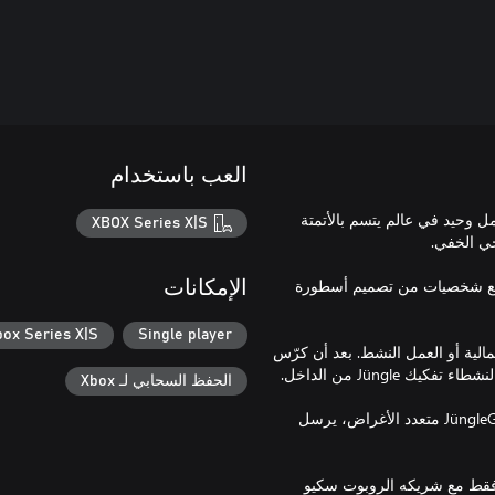
العب باستخدام
لعامل وحيد في عالم يتسم بالأتمتة
XBOX Series X|S
، مع شخصيات من تصميم أسطورة
الإمكانات
box Series X|S
Single player
مالية أو العمل النشط. بعد أن كرّس
الحفظ السحابي لـ Xbox
وعلى متن طائرة JünglePod التي أصدرتها شركته والمجهزة بسلاح JüngleGun متعدد الأغراض، يرسل
ورت (الذي يمثله صوتيًا ألفور داري أولافسون) حياته لـ Jüngle، فقط مع شريكه الروبوت سكيو