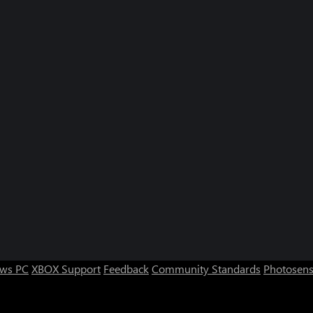
ws PC
XBOX Support
Feedback
Community Standards
Photosens