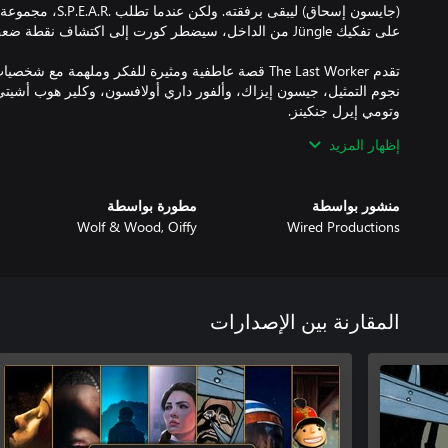
(جايسون إسحاق) ليبقى 
تقدم The Last Worker قصة عاطفية ومثيرة للفكر وملهمة مع
نجوم التمثيل، جيسون إيزاك، وألفور داري أولافسون، وكلير هوب أشيتي، 
إظهار المزيد
منشور بواسطة
مطورة بواسطة
Wolf & Wood, Oiffy
Wired Productions
المقارنة بين الإصدارات
تمثيل AAA - شخصيات ثرية يؤديها فريق عمل كامل من النجوم في 
بطولة ألفور داري أولافسون، وجيسون إيزاك، وكلير هوب أشيتي، وديفيد 