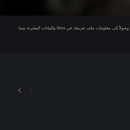
يتلقى ناشرو الألعاب التي تقوم بتشغيلها وصولاً إلى معلومات ملف تعريفك في Xbox والبيانات المقترنة بينما