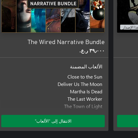
مظهر فريد - شخصيات وبيئات ثلاثية الأبعاد مرسومة يدويًا تستند إلى
ذا الإصدار
الكلاسيكية ياكوب جوزيف أورلينسكي
The Wired Narrative Bundle
٣٩٫٠٠٠ ر.ع.‏
الألعاب المضمنة
Close to the Sun
Deliver Us The Moon
Martha Is Dead
The Last Worker
The Town of Light
Those Who Remain
Tin Hearts
الانتقال إلى "الألعاب"