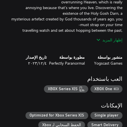
annoying because that’s where you live. Discovering the
mysterious artefact created by God thousands of years ago, you
travelling watch and set about hopping between the past,
إظهار المزيد
of ridiculous characters across dynamically changing locations in
منشور بواسطة
مطورة بواسطة
تاريخ الإصدار
Yogscast Games
Perfectly Paranormal
٤‏/١٢‏/٢٠٢٣
It's a laugh-out-loud action adventure spanning multiple time
answer all of life’s most enduring questions, such as why time
العب باستخدام
only angels get to swear and why skipping dialogue is totally fine
XBOX Series X|S
XBOX One
Expect outrageous humour, inventive puzzles and laugh-out-
الإمكانات
Metroidvania-style progression – all expertly crafted by Perfectly
Optimized for Xbox Series X|S
Single player
Smart Delivery
الحفظ السحابي لـ Xbox