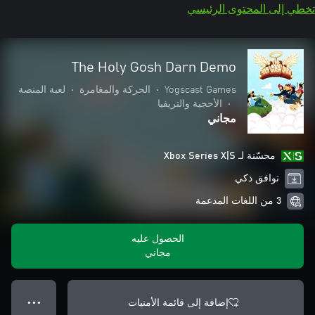
تخطي إلى المحتوى الرئيسي
The Holy Gosh Darn Demo
Yogscast Games
•
الحركة والمغامرة
•
لعبة المنصة
•
الأحجية والتريفيا
مجاني
محسّنة لـ Xbox Series X|S
توافق ذكي
3 من اللغات المدعمة
الحصول عليه
مجاني
إضافة إلى قائمة الأمنيات
● ● ●