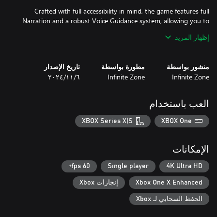
Crafted with full accessibility in mind, the game features full
Narration and a robust Voice Guidance system, allowing you to
enjoy the entire experience without ever needing to look at the
إظهار المزيد
screen. Whether you engage through visuals or sound, the
immersive mystery is tailored for everyone, ensuring no one is
left behind on this supernatural journey.
منشور بواسطة
مطورة بواسطة
تاريخ الإصدار
Infinite Zone
Infinite Zone
٦‏/١١‏/٢٠٢٤
العب باستخدام
XBOX Series X|S
XBOX One
الإمكانات
60 fps+
Single player
4K Ultra HD
Xbox One X Enhanced
إنجازات Xbox
الحفظ السحابي لـ Xbox