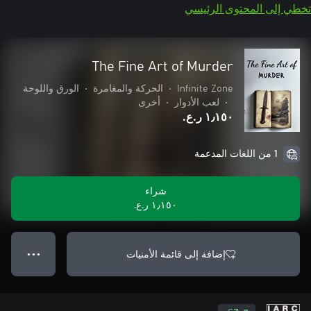
تخطي إلى المحتوى الرئيسي
The Fine Art of Murder
Infinite Zone
•
الحركة والمغامرة
•
الورق واللوحة
•
لعب الأدوار
•
أخرى
١٫١٥٠ ر.ع.‏
1 من اللغات المدعمة
شراء
١٫١٥٠ ر.ع.‏
إضافة إلى قائمة الأمنيات
● ● ●