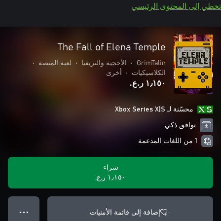
تخطي إلى المحتوى الرئيسي
The Fall of Elena Temple
GrimTalin
•
الأحجية والتريفيا
•
لعبة المنصة
•
الكلاسيكيات
•
أخرى
١٫١٥٠ ر.ع.‏
محسّنة لـ Xbox Series X|S
توافق ذكي
1 من اللغات المدعمة
شراء
١٫١٥٠ ر.ع.‏
إضافة إلى قائمة الأمنيات
● ● ●