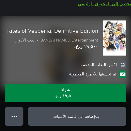
تخطي إلى المحتوى الرئيسي
Tales of Vesperia: Definitive Edition
BANDAI NAMCO Entertainment
•
لعب الأدوار
١٩٫٥٠٠ ر.ع.‏
11 من اللغات المدعمة
تم تحسينها للأجهزة المحمولة
شراء
١٩٫٥٠٠ ر.ع.‏
إضافة إلى قائمة الأمنيات
● ● ●