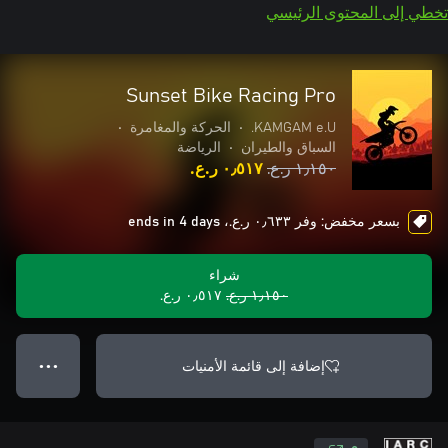
تخطي إلى المحتوى الرئيسي
Sunset Bike Racing Pro
KAMGAM e.U.
•
الحركة والمغامرة
•
السباق والطيران
•
الرياضة
١٫١٥٠ ر.ع.‏
٠٫٥١٧ ر.ع.‏
بسعر مخفض: وفر ٠٫٦٣٣ ر.ع.‏، ends in 4 days
شراء
١٫١٥٠ ر.ع.‏
٠٫٥١٧ ر.ع.‏
إضافة إلى قائمة الأمنيات
● ● ●