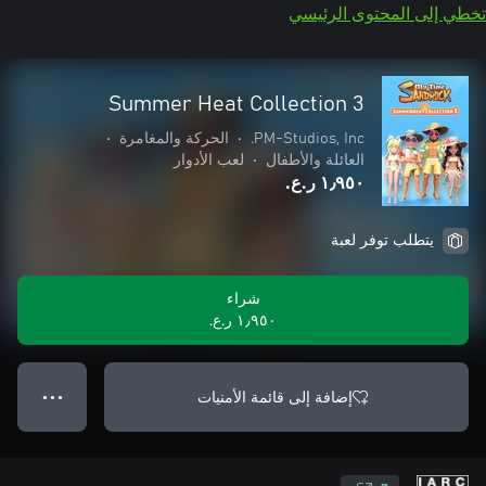
تخطي إلى المحتوى الرئيسي
Summer Heat Collection 3
PM-Studios, Inc.
•
الحركة والمغامرة
•
العائلة والأطفال
•
لعب الأدوار
١٫٩٥٠ ر.ع.‏
يتطلب توفر لعبة
شراء
١٫٩٥٠ ر.ع.‏
إضافة إلى قائمة الأمنيات
● ● ●