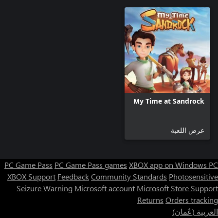
My Time at Sandrock
عرض اللعبة
PC Game Pass
PC Game Pass games
XBOX app on Windows PC
XBOX Support
Feedback
Community Standards
Photosensitive
Seizure Warning
Microsoft account
Microsoft Store Support
Returns
Orders tracking
العربية (عُمان)