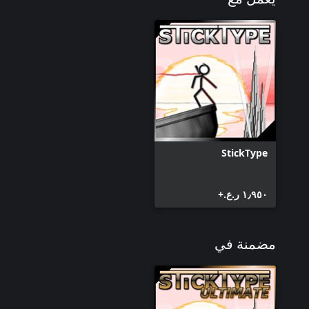
StickType
١٫٩٥٠ ر.ع.‏+
مضمنة في