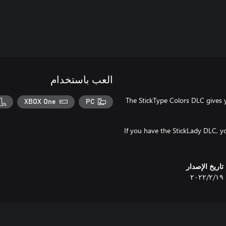
العب باستخدام
The StickType Colors DLC gives y
XBOX One
PC
*If you have the StickLady DLC, yo
تاريخ الإصدار
١٩‏/٢‏/٢٠٢٢