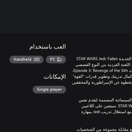
العب باستخدام
"مغامرة مُشوّقة بين المجرات في انتظارك في لعبة المغامرة والحركة الجديدة STAR WARS Jedi: Fallen
Handheld
PC
لشخص الثالث من Respawn Entertainment. تضعك اللعبة الفردية من النوع القصصي
في دور Jedi Padawan الذي نجا من عملية الإبادة "النظام 66" بعد أحداث Episode 3: Revenge of the Sith.
 من ماضيك لإكمال تدريبك وتطوير قدرات "القوة"
الإمكانات
 بخطوة عن الإمبراطورية والمحققين
Single player
السينمائية المصممة لتقدم نفس
القدر من التشويق في معارك سيف الليزر التي تشاهدها في أفلام STAR WARS. سيتعين على اللاعبين
الاقتراب من الأعداء بصورة إستراتيجية واستغلال نقاط القوى والضعف مع استغلال تدريب Jedi بمهارة
د والأعداء مع مقابلة مجموعة من الشخصيات