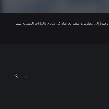
يتلقى ناشرو الألعاب التي تقوم بتشغيلها وصولاً إلى معلومات ملف تعريفك في Xbox والبيانات المقترنة بينما