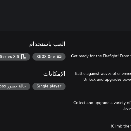
العب باستخدام
Get ready for the Firefight! Fro
Series X|S
XBOX One
Battle against waves of enemie
الإمكانات
Unlock and upgrades powerf
Single player
حالة حضور Xbox
Collect and upgrade a variety 