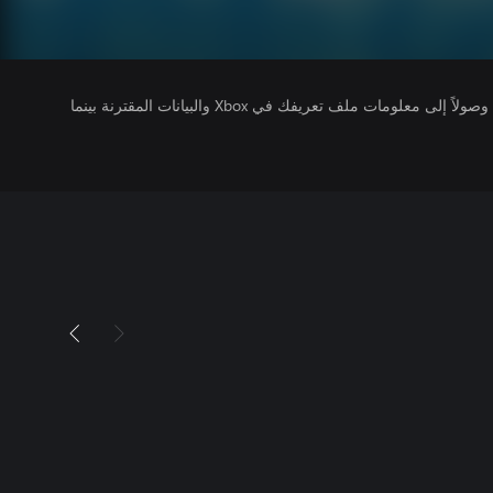
يتلقى ناشرو الألعاب التي تقوم بتشغيلها وصولاً إلى معلومات ملف تعريفك في Xbox والبيانات المقترنة بينما