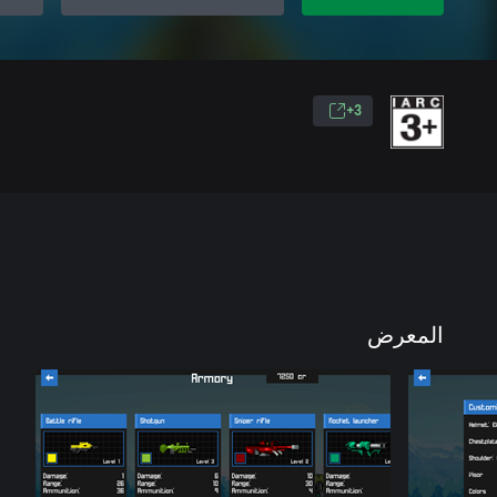
3+
المعرض