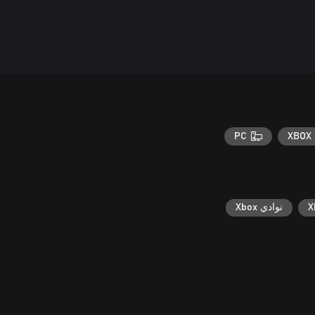
PC
XBOX 
نوادي Xbox