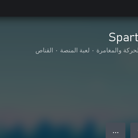
Spart
لحركة والمغامرة
•
لعبة المنصة
•
القناص
● ● ●