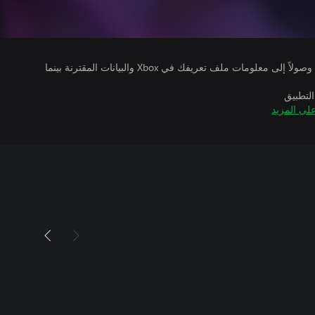
يتلقى ناشرو الألعاب التي تقوم بتشغيلها وصولاً إلى معلومات ملف تعريفك في Xbox والبيانات المقترنة بينما
التطبيق
لى المزيد