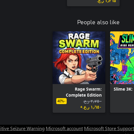
١٫٣٦٥ ر.ع.‏
People also like
Rage Swarm:
Slime 3K:
Complete Edition
٢٫٧٥٠ ر.ع.‏
-40%
١٫٦٥٠ ر.ع.‏+
itive Seizure Warning
Microsoft account
Microsoft Store Support