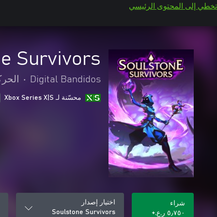
تخطي إلى المحتوى الرئيسي
e Survivors
Digital Bandidos
•
الحرك
محسّنة لـ Xbox Series X|S
اختيار إصدار
شراء
Soulstone Survivors
٥٫٧٥٠ ر.ع.‏+