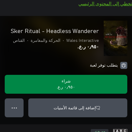
تخطي إلى المحتوى الرئيسي
Sker Ritual - Headless Wanderer
Wales Interactive
•
الحركة والمغامرة
•
القناص
٠٫٩٥٠ ر.ع.‏
يتطلب توفر لعبة
شراء
٠٫٩٥٠ ر.ع.‏
إضافة إلى قائمة الأمنيات
● ● ●