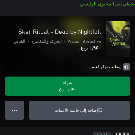
تخطي إلى المحتوى الرئيسي
Sker Ritual - Dead by Nightfall
Wales Interactive
•
الحركة والمغامرة
•
القناص
٠٫٩٥٠ ر.ع.‏
يتطلب توفر لعبة
شراء
٠٫٩٥٠ ر.ع.‏
إضافة إلى قائمة الأمنيات
● ● ●