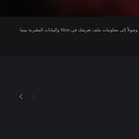
يتلقى ناشرو الألعاب التي تقوم بتشغيلها وصولاً إلى معلومات ملف تعريفك في Xbox والبيانات المقترنة بينما