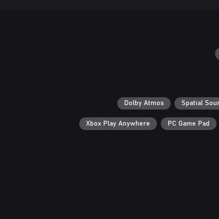
Dolby Atmos
Spatial Sou
Xbox Play Anywhere
PC Game Pad