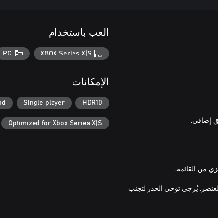
العب باستخدام
PC
XBOX Series X|S
الإمكانات
nd
Single player
HDR10
Optimized for Xbox Series X|S
SILENT HILL  متضمنة في هذا العنصر. يُرجى توخي الحذر لتجنب