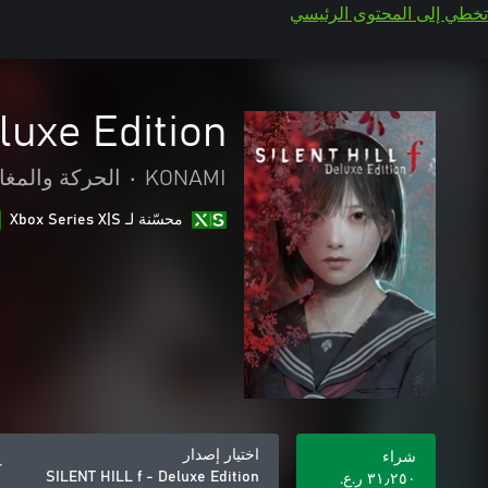
تخطي إلى المحتوى الرئيسي
luxe Edition
KONAMI
•
الحركة والمغا
محسّنة لـ Xbox Series X|S
اختيار إصدار
شراء
SILENT HILL f - Deluxe Edition
٣١٫٢٥٠ ر.ع.‏