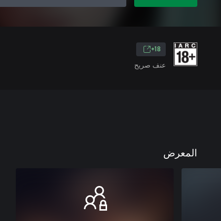
18+
عنف صريح
المعرض