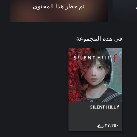
تم حظر هذا المحتوى
في هذه المجموعة
SILENT HILL f
٢٧٫٢٥٠ ر.ع.‏