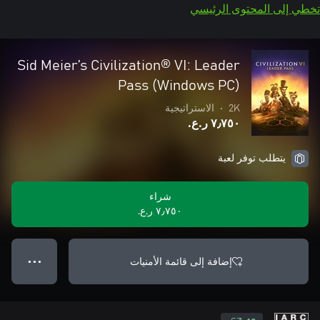
تخطي إلى المحتوى الرئيسي
Sid Meier’s Civilization® VI: Leader
Pass (Windows PC)
2K
•
الاستراتيجية
٧٫٧٥٠ ر.ع.‏
يتطلب توفر لعبة
شراء
٧٫٧٥٠ ر.ع.‏
إضافة إلى قائمة الأمنيات
● ● ●