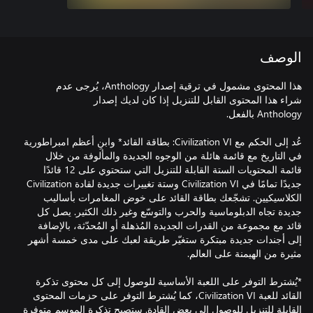
الوصف
عُد إلى الحكم مع Civilization VI: بطاقة القائد* وابنِ أعظم امبراطورية
في التاريخ مع قائمة هائلة من الوجوه الجديدة والمألوفة من خلال
قائمة المحتويات الستة القابلة للتنزيل التي ستحتوي على 12 قائدًا
جديدًا تمامًا في Civilization VI وستة تغييرات جديدة لقادة Civilization
الكلاسيكيين. تشجّعك بطاقة القائد على خوض المغامرات بأساليب
جديدة تجاه الدبلوماسية والحرب والتوسّع وغير ذلك الكثير. يصل كل
قائد مع مجموعة من القدرات الجديدة المُذهلة أو المُحدّثة، بالإضافة
إلى أجندات جديدة مبتكرة ستغيّر طريقة لعبك على مدى خمسة أشهر
*يُشترط التوفر على اللعبة الأساسية للوصول إلى كل محتوى تذكرة
القائد للعبة Civilization VI، كما يُشترط التوفر على حزمات المحتوى
القابلة للتنزيل للوصول إلى بعض القادة. ستصبح تذكرة الموسم متوفرة