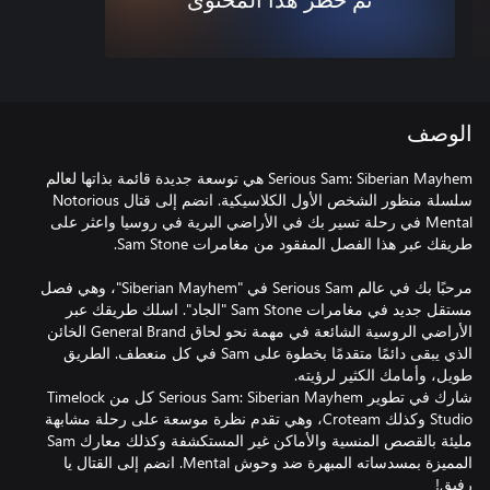
تم حظر هذا المحتوى
الوصف
Serious Sam: Siberian Mayhem هي توسعة جديدة قائمة بذاتها لعالم
سلسلة منظور الشخص الأول الكلاسيكية. انضم إلى قتال Notorious
Mental في رحلة تسير بك في الأراضي البرية في روسيا واعثر على
مرحبًا بك في عالم Serious Sam في "Siberian Mayhem"، وهي فصل
مستقل جديد في مغامرات Sam Stone "الجاد". اسلك طريقك عبر
الأراضي الروسية الشائعة في مهمة نحو لحاق General Brand الخائن
الذي يبقى دائمًا متقدمًا بخطوة على Sam في كل منعطف. الطريق
شارك في تطوير Serious Sam: Siberian Mayhem كل من Timelock
Studio وكذلك Croteam، وهي تقدم نظرة موسعة على رحلة مشابهة
مليئة بالقصص المنسية والأماكن غير المستكشفة وكذلك معارك Sam
المميزة بمسدساته المبهرة ضد وحوش Mental. انضم إلى القتال يا