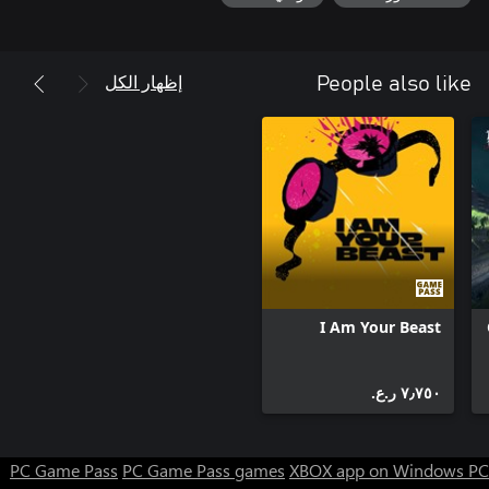
ها هو الكون يمنحك فرصة ثانية عندما تعتقد أن الرحلة قد انتهت وأنه لا
يوجد المزيد من القصص لترويها. قابل عصابة من المنبوذين الجدد
والشخصيات غير المتوقعة الذين سيساعدون Sam في رحلته نحو
إظهار الكل
People also like
Tunguska. أكمل المهام الجانبية من أجل الكشف عن سجلات جديدة
تخفيها هذه الأماكن البرية، وانتبه لما يحيط بك: يمكن للعالم نفسه أن
أراضي سيبيريا ضخمة ومقفرة ومليئة بالأسرار. يمكن أن تكون تلك
الأسرار مفيدة أو سخيفة أو غريبة أو مألوفة... سمها أنت كما تشاء. هل
يمكنك العثور عليها كلها؟
I Am Your Beast
٧٫٧٥٠ ر.ع.‏
PC Game Pass
PC Game Pass games
XBOX app on Windows PC