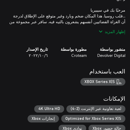
...قلب روسيا. هذا المكان ضخم وبارد وغير متوقع على الإطلاق لدرجة
أن الغزاة الفضائيين أنفسهم يشعرون بالتيه فيه. سافر عبر مجموعة من
خمس مراحل جديدة في عالم جميل وخطير، من سواحل القطب
إظهار المزيد
الشمالي والغابات المقفرة إلى القرى المهجورة ومدينة أشباح تقشعر
منشور بواسطة
مطورة بواسطة
تاريخ الإصدار
Devolver Digital
Croteam
٦‏/١٠‏/٢٠٢٢
لا ينجو في سيبيريا إلا أقوى الأرواح، وإن Mental يعرف ذلك جيدًا. تنضم
مجموعة جديدة من الأعداء والزعماء الخطرين إلى حشد الأعداء في
"Siberian Mayhem"، ومن بينهم مجموعة من المخلوقات الأكثر تقدمًا
العب باستخدام
XBOX Series X|S
يوجد شيء واحد فقط يقف بين Serious Sam وأعدائه: مسدس. متع
نفسك بترسانة قاتلة من الأسلحة الجديدة، من الكلاشنكوف الأسطوري
الإمكانات
إلى رامي السهام "بيرون" التجريبي، والمزيد. هل ترغب في أن تسبب
الموت من أعلى أم أن تصير جسمًا واحدًا مع 50 طنًا من القوة النارية
لعبة تعاونية عبر الإنترنت (2-4)
4K Ultra HD
من الدرجة الأولى؟ الأدوات والمركبات الجديدة مقفولة ومحملة
Optimized for Xbox Series X|S
إنجازات Xbox
حالة حضور Xbox
نوادي Xbox