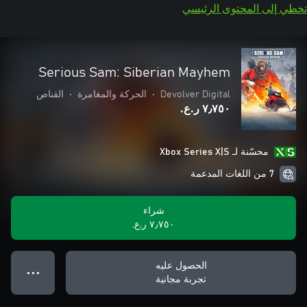
تخطي إلى المحتوى الرئيسي
Serious Sam: Siberian Mayhem
Devolver Digital
•
الحركة والمغامرة
•
القناص
٧٫٧٥٠ ر.ع.‏
محسّنة لـ Xbox Series X|S
7 من اللغات المدعمة
شراء
٧٫٧٥٠ ر.ع.‏
الحصول عليه
● ● ●
تجربة مجانية